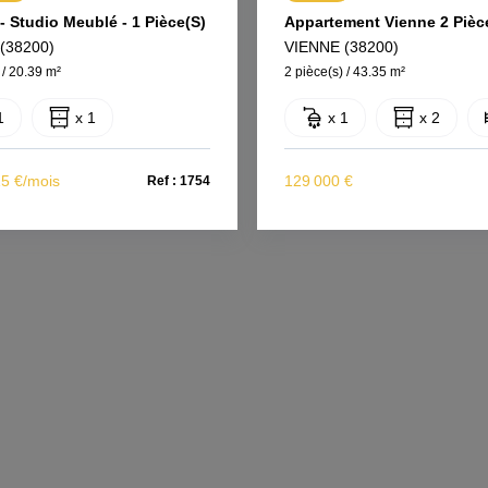
- Studio Meublé - 1 Pièce(s)
(38200)
VIENNE (38200)
 / 20.39 m²
2 pièce(s) / 43.35 m²
1
x 1
x 1
x 2
15 €/mois
129 000 €
Ref : 1754