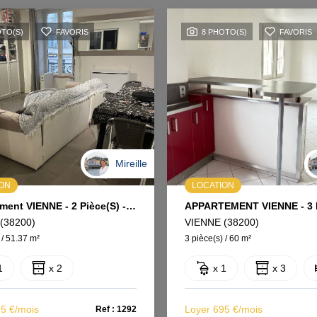
OTO(S)
FAVORIS
8 PHOTO(S)
FAVORIS
Mireille
ION
LOCATION
Appartement VIENNE - 2 Pièce(s) - Meublé
APPARTEMENT VIENNE - 3 P
(38200)
VIENNE (38200)
 / 51.37 m²
3 pièce(s) / 60 m²
1
x 2
x 1
x 3
95 €/mois
Loyer 695 €/mois
Ref : 1292