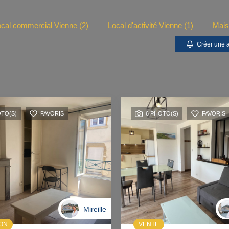
cal commercial Vienne (2)
Local d'activité Vienne (1)
Mais
Créer une a
OTO(S)
FAVORIS
6 PHOTO(S)
FAVORIS
Mireille
ION
VENTE