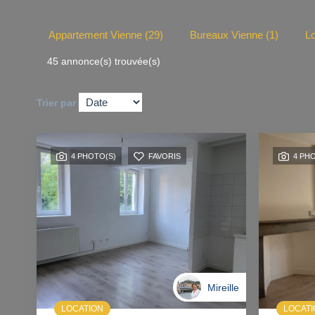
Appartement Vienne (29)
Bureaux Vienne (1)
Lo
45 annonce(s) trouvée(s)
Trier par
4 PHOTO(S)
FAVORIS
4 PH
Mireille
LOCATION
LOCAT