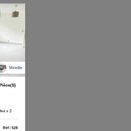
Mireille
ièce(s)
x 2
Ref : 528