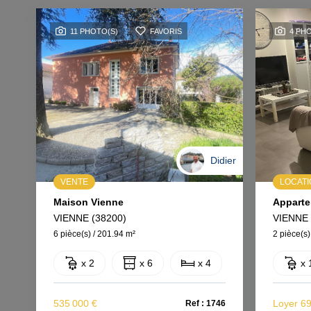
11 PHOTO(S)
FAVORIS
4 PH
Didier
VENTE
LOCAT
Maison Vienne
VIENNE (38200)
VIENNE 
6 pièce(s) / 201.94 m²
2 pièce(s)
x 2
x 6
x 4
x 
535 000 €
Loyer 6
Ref : 1746