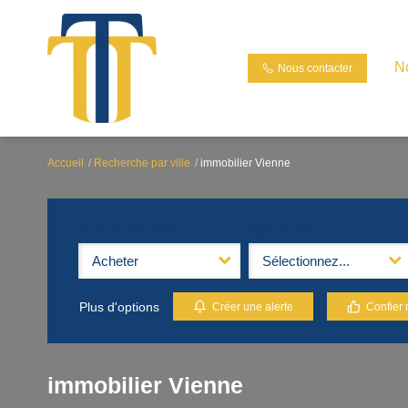
N
Nous contacter
Accueil
Recherche par ville
immobilier Vienne
Type de transaction
Type de bien
Acheter
Sélectionnez...
Plus d'options
Créer une alerte
Confier 
immobilier Vienne