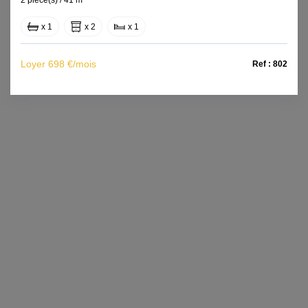
x 1
x 2
x 1
Loyer 698 €/mois
Ref : 802