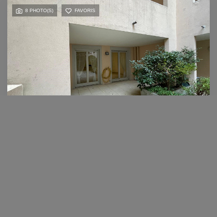
8 PHOTO(S)
FAVORIS
Mireille
LOCATION
APPARTEMENT VIENNE - 3 Pièce(s)
VIENNE (38200)
3 pièce(s) / 70.93 m²
x 1
x 3
x 2
Loyer 950 €/mois
Ref : 1216