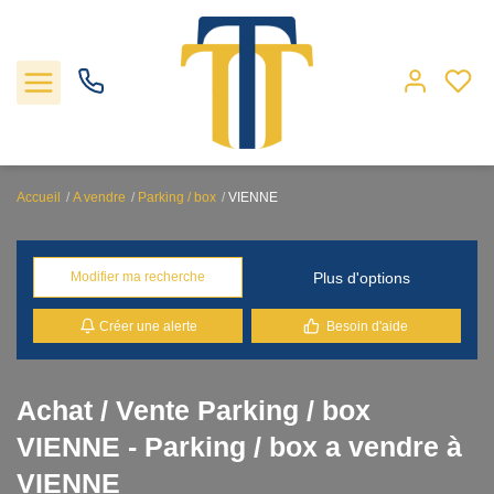
Accueil
A vendre
Parking / box
VIENNE
Nos biens
Plus d'options
Modifier ma recherche
Locations
Créer une alerte
Besoin d'aide
Gestion
Nos agences
Achat / Vente Parking / box
VIENNE - Parking / box a vendre à
Estimation
VIENNE