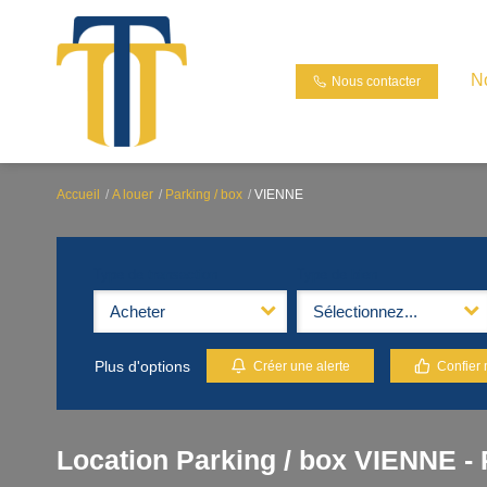
N
Nous contacter
Accueil
A louer
Parking / box
VIENNE
Type de transaction
Type de bien
Acheter
Sélectionnez...
Plus d'options
Créer une alerte
Confier 
Location Parking / box VIENNE - 