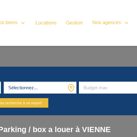
os biens
Nos agences
Locations
Gestion
Localisation
Budget
Sélectionnez...
ma recherche à un expert
Parking / box a louer à VIENNE