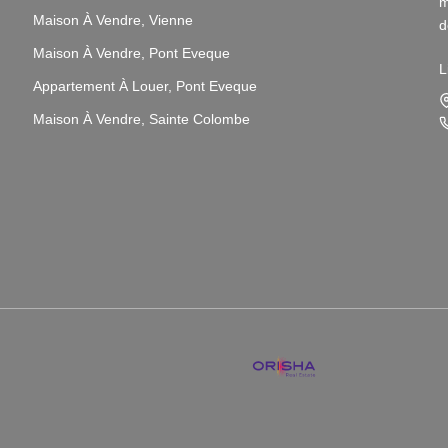
m
Maison À Vendre, Vienne
d
v
Maison À Vendre, Pont Eveque
L
Appartement À Louer, Pont Eveque
N
i
Maison À Vendre, Sainte Colombe
L
s
p
N
p
3
P
q
P
A
g