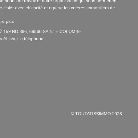
éthodes de travail et notre organisation qui nous permettent
e cibler avec efficacité et rigueur les critères immobiliers de
otre choix.
ire plus
otre disponibilité et notre écoute au sein de nos agences
159 RD 386, 69560 SAINTE COLOMBE
mmobilières à Vienne et Sainte Colombe les Vienne, au Sud de
Afficher le téléphone
yon, nous amènent à vous conseiller dans une démarche
imple et agréable afin que votre investissement reste un
laisir.
otre dynamisme et notre sérieux nous imposent pour votre
lus grand confort une sélection de biens immobiliers dans le
8 et le 69 correspondant à vos attentes.
our vous Vendeurs, la publicité de votre bien immobilier ainsi
ue son estimation sont gratuites.
© TOUTATISSIMMO 2026
our vous Acquéreurs, notre connaissance du secteur Rhône-
lpes / Isère et notre Savoir-faire en immobilier vous
arantissent une recherche personnalisée.