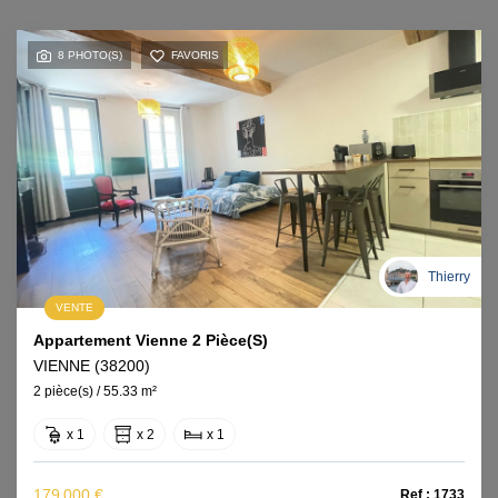
8 PHOTO(S)
FAVORIS
Thierry
VENTE
Appartement Vienne 2 Pièce(s)
VIENNE (38200)
2 pièce(s) / 55.33 m²
x 1
x 2
x 1
179 000 €
Ref : 1733