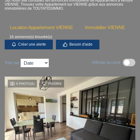
Sur notre site consultez les annonces immobilière de Appartement à vendre
VIENNE. Trouvez votre Appartement sur VIENNE grâce aux annonces
Contact
immobilières de TOUTATISSIMMO.
Accès clients
Location Appartement VIENNE
Immobilier VIENNE
16 annonce(s) trouvée(s)
Créer une alerte
Besoin d'aide
Afficher la carte
Trier par
6 PHOTO(S)
FAVORIS