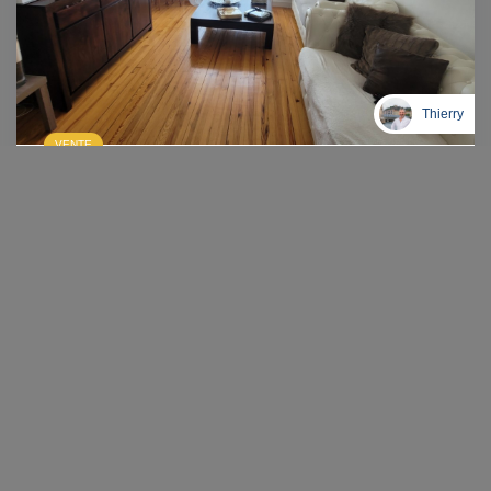
Thierry
VENTE
Appartement Vienne 3 Pièce(s)
VIENNE (38200)
3 pièce(s) / 51.96 m²
x 1
x 3
x 2
118 000 €
Ref : 1722