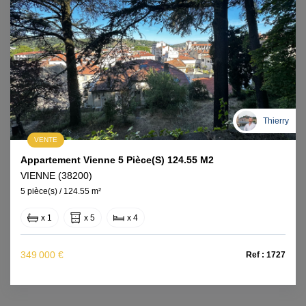
Thierry
VENTE
Appartement Vienne 5 Pièce(s) 124.55 M2
VIENNE (38200)
5 pièce(s) / 124.55 m²
x 1
x 5
x 4
349 000 €
Ref : 1727