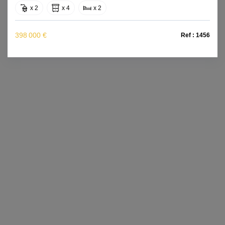
x 2
x 4
x 2
398 000 €
Ref : 1456