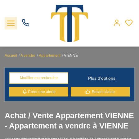
Accueil
A vendre
Appartement
VIENNE
Nos biens
Plus d'options
Modifier ma recherche
Locations
Créer une alerte
Besoin d'aide
Gestion
Nos agences
Achat / Vente Appartement VIENNE
- Appartement a vendre à VIENNE
Estimation