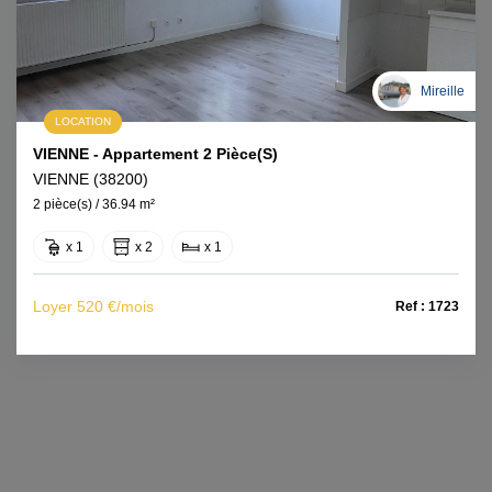
Mireille
LOCATION
VIENNE - Appartement 2 Pièce(s)
VIENNE (38200)
2 pièce(s) / 36.94 m²
x 1
x 2
x 1
Loyer 520 €/mois
Ref : 1723