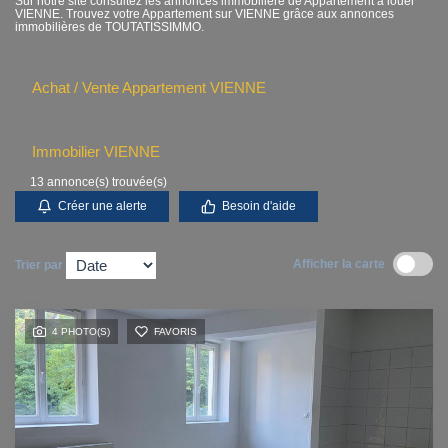
Sur notre site consultez les annonces immobilière de Appartement à louer
VIENNE. Trouvez votre Appartement sur VIENNE grâce aux annonces
Contact
immobilières de TOUTATISSIMMO.
Accès clients
Achat / Vente Appartement VIENNE
Immobilier VIENNE
13 annonce(s) trouvée(s)
Créer une alerte
Besoin d'aide
Afficher la carte
Trier par
4 PHOTO(S)
FAVORIS