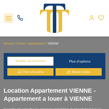
Accueil
A louer
Appartement
VIENNE
Nos biens
Plus d'options
Modifier ma recherche
Locations
Créer une alerte
Besoin d'aide
Gestion
Nos agences
Location Appartement VIENNE -
Appartement a louer à VIENNE
Estimation