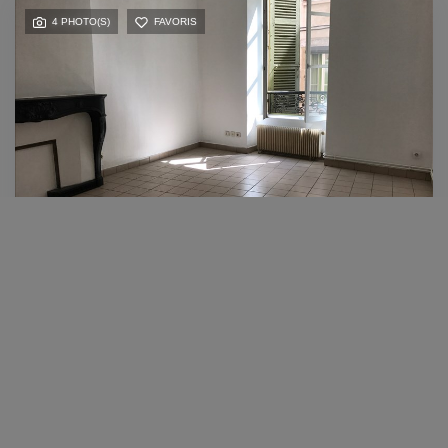
4 PHOTO(S)
FAVORIS
Mireille
LOCATION
APPARTEMENT VIENNE - 2 Pièce(s)
VIENNE (38200)
2 pièce(s) / 39.65 m²
x 1
x 2
x 1
Loyer 450 €/mois
Ref : 1730