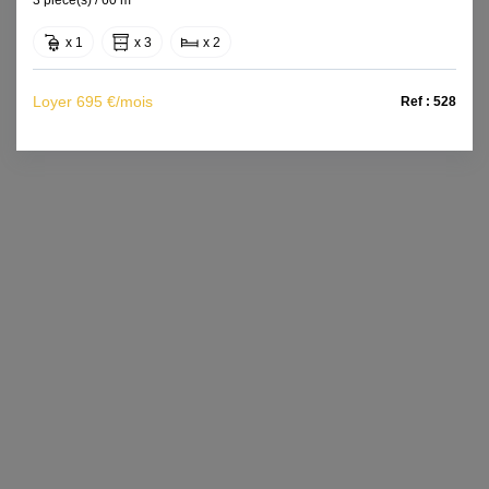
x 1
x 3
x 2
Loyer 695 €/mois
Ref : 528