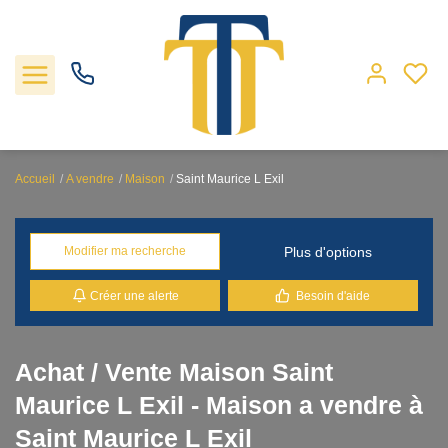
Accueil
A vendre
Maison
Saint Maurice L Exil
Nos biens
Plus d'options
Modifier ma recherche
Locations
Créer une alerte
Besoin d'aide
Gestion
Nos agences
Achat / Vente Maison Saint
Maurice L Exil - Maison a vendre à
Estimation
Saint Maurice L Exil