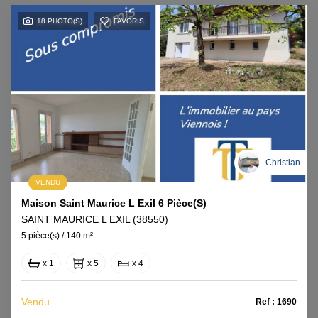
18 PHOTO(S)
FAVORIS
Christian
VENDU
Maison Saint Maurice L Exil 6 Pièce(s)
SAINT MAURICE L EXIL (38550)
5 pièce(s) / 140 m²
x 1
x 5
x 4
Vendu
Ref : 1690