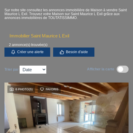
Contact
Sur notre site consultez les annonces immobilière de Maison à vendre Saint
Maurice L Exil. Trouvez votre Maison sur Saint Maurice L Exil grâce aux
annonces immobilières de TOUTATISSIMMO.
Accès clients
Immobilier Saint Maurice L Exil
2 annonce(s) trouvée(s)
Créer une alerte
Besoin d'aide
Afficher la carte
Trier par
6 PHOTO(S)
FAVORIS