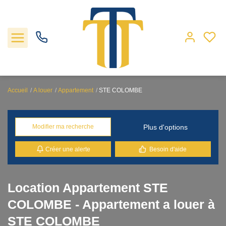
Accueil
A louer
Appartement
STE COLOMBE
Nos biens
Plus d'options
Modifier ma recherche
Locations
Créer une alerte
Besoin d'aide
Gestion
Nos agences
Location Appartement STE
COLOMBE - Appartement a louer à
Estimation
STE COLOMBE