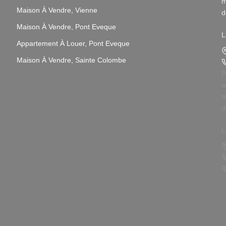
m
Maison À Vendre, Vienne
d
v
Maison À Vendre, Pont Eveque
L
Appartement À Louer, Pont Eveque
N
i
Maison À Vendre, Sainte Colombe
L
P
s
a
p
m
d
N
v
p
L
3
N
i
P
L
q
s
p
P
A
N
g
p