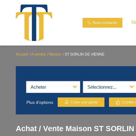
N
Nous contacter
Accueil
A vendre
Maison
ST SORLIN DE VIENNE
Type de transaction
Type de bien
Acheter
Sélectionnez...
Plus d'options
Créer une alerte
Confier 
Achat / Vente Maison ST SORLIN