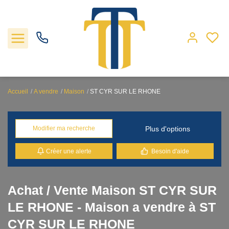
Accueil
A vendre
Maison
ST CYR SUR LE RHONE
Nos biens
Plus d'options
Modifier ma recherche
Locations
Créer une alerte
Besoin d'aide
Gestion
Nos agences
Achat / Vente Maison ST CYR SUR
LE RHONE - Maison a vendre à ST
Estimation
CYR SUR LE RHONE