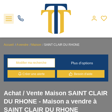
Accueil
A vendre
Maison
SAINT CLAIR DU RHONE
Nos biens
Plus d'options
Modifier ma recherche
Locations
Créer une alerte
Besoin d'aide
Gestion
Nos agences
Achat / Vente Maison SAINT CLAIR
DU RHONE - Maison a vendre à
Estimation
SAINT CLAIR DU RHONE