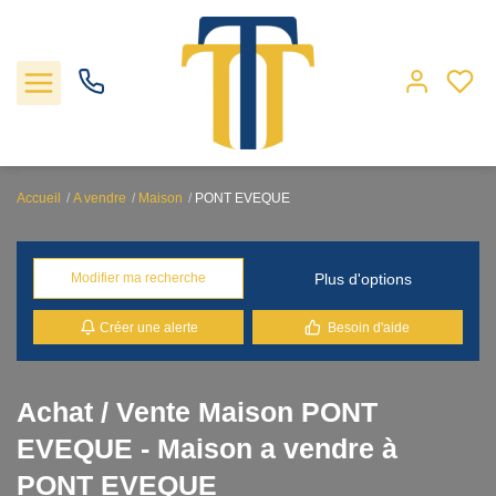
Accueil
A vendre
Maison
PONT EVEQUE
Nos biens
Plus d'options
Modifier ma recherche
Locations
Créer une alerte
Besoin d'aide
Gestion
Nos agences
Achat / Vente Maison PONT
EVEQUE - Maison a vendre à
Estimation
PONT EVEQUE