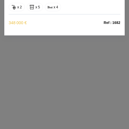
x 2
x 5
x 4
348 000 €
Ref : 1682