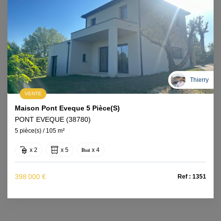
Thierry
VENTE
Maison Pont Eveque 5 Pièce(s)
PONT EVEQUE (38780)
5 pièce(s) / 105 m²
x 2
x 5
x 4
398 000 €
Ref : 1351