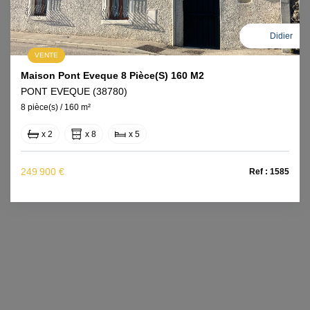
Didier
VENTE
Maison Pont Eveque 8 Pièce(s) 160 M2
PONT EVEQUE (38780)
8 pièce(s) / 160 m²
x 2
x 8
x 5
249 900 €
Ref : 1585