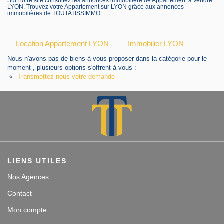
Sur notre site consultez les annonces immobilière de Appartement à vendre
Contact
LYON. Trouvez votre Appartement sur LYON grâce aux annonces
immobilières de TOUTATISSIMMO.
Accès clients
Location Appartement LYON
Immobilier LYON
Nous n'avons pas de biens à vous proposer dans la catégorie pour le
moment , plusieurs options s'offrent à vous :
Transmettez-nous votre demande
LIENS UTILES
Nos Agences
Contact
Mon compte