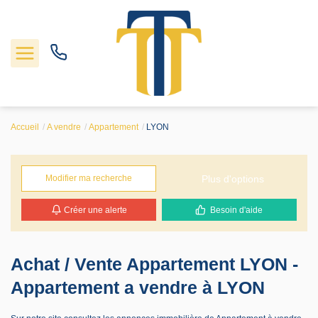
Accueil
A vendre
Appartement
LYON
Nos biens
Locations
Plus d'options
Modifier ma recherche
Créer une alerte
Besoin d'aide
Gestion
Nos agences
Achat / Vente Appartement LYON -
Appartement a vendre à LYON
Estimation