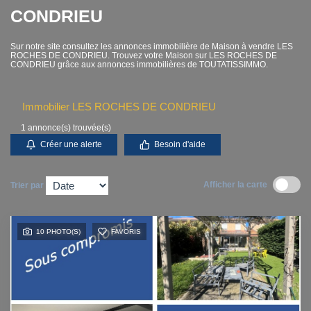
CONDRIEU
Contact
Sur notre site consultez les annonces immobilière de Maison à vendre LES
Accès clients
ROCHES DE CONDRIEU. Trouvez votre Maison sur LES ROCHES DE
CONDRIEU grâce aux annonces immobilières de TOUTATISSIMMO.
Immobilier LES ROCHES DE CONDRIEU
1 annonce(s) trouvée(s)
Créer une alerte
Besoin d'aide
Afficher la carte
Trier par
10 PHOTO(S)
FAVORIS