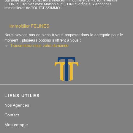
Sur notre site consultez les annonces immobilière de Maison à vendre
FELINES. Trouvez votre Maison sur FELINES grâce aux annonces
Contact
immobilières de TOUTATISSIMMO.
Accès clients
Immobilier FELINES
Nous n'avons pas de biens à vous proposer dans la catégorie pour le
moment , plusieurs options s'offrent à vous :
Transmettez-nous votre demande
LIENS UTILES
Nos Agences
Contact
Mon compte