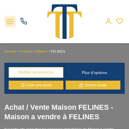
Accueil
A vendre
Maison
FELINES
Nos biens
Plus d'options
Modifier ma recherche
Locations
Créer une alerte
Besoin d'aide
Gestion
Nos agences
Achat / Vente Maison FELINES -
Maison a vendre à FELINES
Estimation