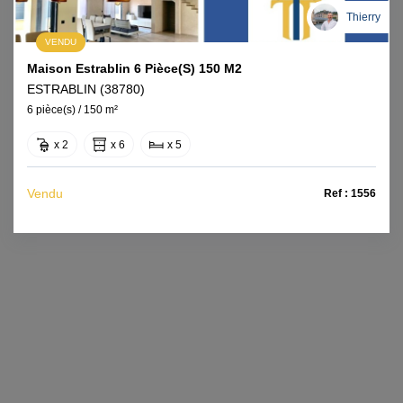
Thierry
VENDU
Maison Estrablin 6 Pièce(s) 150 M2
ESTRABLIN (38780)
6 pièce(s) / 150 m²
x 2
x 6
x 5
Vendu
Ref : 1556