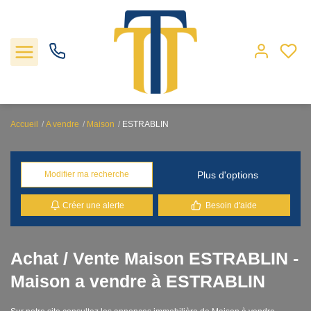
Accueil
A vendre
Maison
ESTRABLIN
Nos biens
Plus d'options
Modifier ma recherche
Locations
Créer une alerte
Besoin d'aide
Gestion
Nos agences
Achat / Vente Maison ESTRABLIN -
Maison a vendre à ESTRABLIN
Estimation