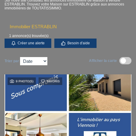
Sur notre site consultez les annonces immobilière de Maison à vendre
ESTRABLIN. Trouvez votre Maison sur ESTRABLIN grâce aux annonces
Contact
immobilières de TOUTATISSIMMO.
Accès clients
Immobilier ESTRABLIN
1 annonce(s) trouvée(s)
Créer une alerte
Besoin d'aide
Afficher la carte
Trier par
9 PHOTO(S)
FAVORIS