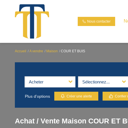
N
Nous contacter
Accueil
A vendre
Maison
COUR ET BUIS
Type de transaction
Type de bien
Acheter
Sélectionnez...
Plus d'options
Créer une alerte
Confier 
Achat / Vente Maison COUR ET B