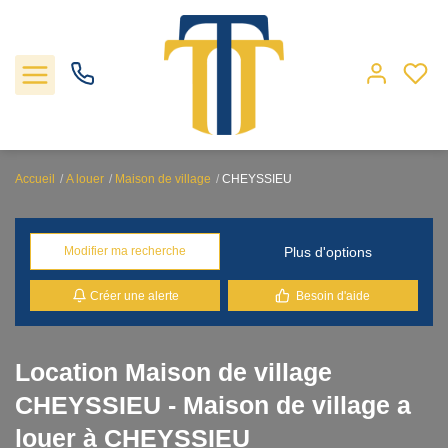
Accueil
A louer
Maison de village
CHEYSSIEU
Nos biens
Plus d'options
Modifier ma recherche
Locations
Créer une alerte
Besoin d'aide
Gestion
Nos agences
Location Maison de village
CHEYSSIEU - Maison de village a
Estimation
louer à CHEYSSIEU