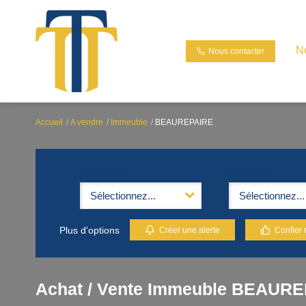
N
Nous contacter
Accueil
A vendre
Immeuble
BEAUREPAIRE
Type de bien
Localisation
Sélectionnez...
Sélectionnez...
Plus d'options
Créer une alerte
Confier 
Achat / Vente Immeuble BEAURE