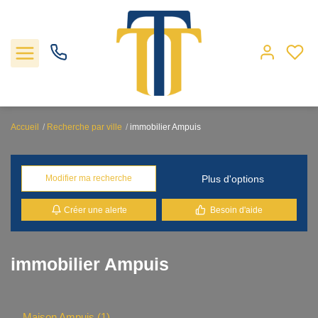
Accueil
Recherche par ville
immobilier Ampuis
Nos biens
Plus d'options
Modifier ma recherche
Locations
Créer une alerte
Besoin d'aide
Gestion
Nos agences
immobilier Ampuis
Estimation
Maison Ampuis (1)