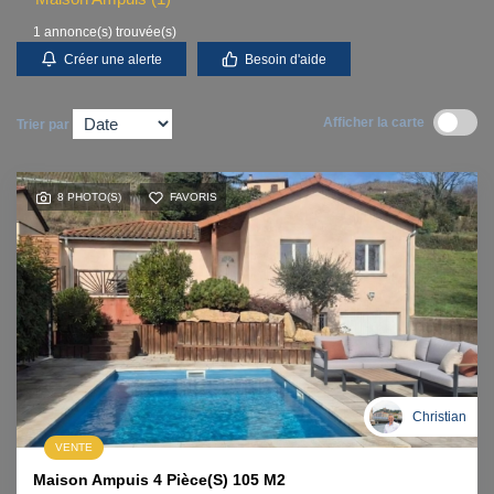
Contact
1 annonce(s) trouvée(s)
Créer une alerte
Besoin d'aide
Accès clients
Afficher la carte
Trier par
8 PHOTO(S)
FAVORIS
Christian
VENTE
Maison Ampuis 4 Pièce(s) 105 M2