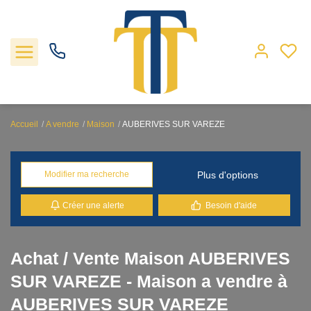
Accueil
A vendre
Maison
AUBERIVES SUR VAREZE
Nos biens
Plus d'options
Modifier ma recherche
Locations
Créer une alerte
Besoin d'aide
Gestion
Nos agences
Achat / Vente Maison AUBERIVES
SUR VAREZE - Maison a vendre à
Estimation
AUBERIVES SUR VAREZE