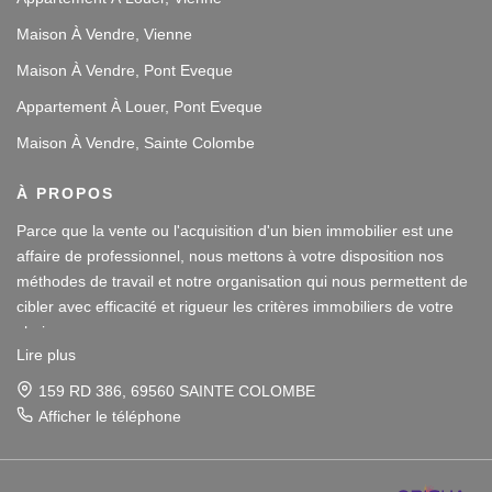
Maison À Vendre, Vienne
Maison À Vendre, Pont Eveque
Appartement À Louer, Pont Eveque
Maison À Vendre, Sainte Colombe
À PROPOS
Parce que la vente ou l'acquisition d'un bien immobilier est une
affaire de professionnel, nous mettons à votre disposition nos
méthodes de travail et notre organisation qui nous permettent de
cibler avec efficacité et rigueur les critères immobiliers de votre
choix.
Lire plus
Notre disponibilité et notre écoute au sein de nos agences
159 RD 386, 69560 SAINTE COLOMBE
immobilières à Vienne et Sainte Colombe les Vienne, au Sud de
Afficher le téléphone
Lyon, nous amènent à vous conseiller dans une démarche simple
et agréable afin que votre investissement reste un plaisir.