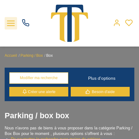
Accueil
Parking / Box
Box
Nos biens
Plus d'options
Modifier ma recherche
Locations
Créer une alerte
Besoin d'aide
Gestion
Nos agences
Parking / box box
Nous n'avons pas de biens à vous proposer dans la catégorie Parking /
Estimation
Box Box pour le moment , plusieurs options s'offrent à vous :