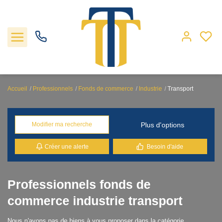
Accueil
Professionnels
Fonds de commerce
Industrie
Transport
Nos biens
Plus d'options
Modifier ma recherche
Locations
Créer une alerte
Besoin d'aide
Gestion
Nos agences
Professionnels fonds de
commerce industrie transport
Estimation
Nous n'avons pas de biens à vous proposer dans la catégorie