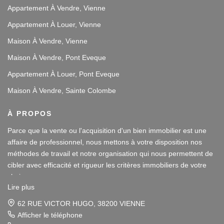
Appartement À Vendre, Vienne
Appartement À Louer, Vienne
Maison À Vendre, Vienne
Maison À Vendre, Pont Eveque
Appartement À Louer, Pont Eveque
Maison À Vendre, Sainte Colombe
À PROPOS
Parce que la vente ou l'acquisition d'un bien immobilier est une
affaire de professionnel, nous mettons à votre disposition nos
méthodes de travail et notre organisation qui nous permettent de
cibler avec efficacité et rigueur les critères immobiliers de votre
choix.
Lire plus
Notre disponibilité et notre écoute au sein de nos agences
62 RUE VICTOR HUGO, 38200 VIENNE
immobilières à Vienne et Sainte Colombe les Vienne, au Sud de
Afficher le téléphone
Lyon, nous amènent à vous conseiller dans une démarche simple