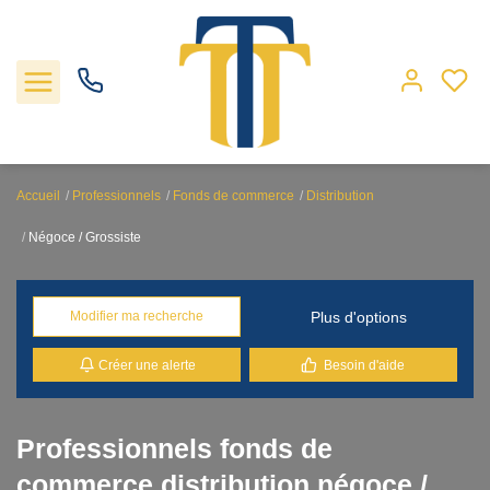
Accueil
Professionnels
Fonds de commerce
Distribution
Nos biens
Négoce / Grossiste
Locations
Plus d'options
Modifier ma recherche
Gestion
Créer une alerte
Besoin d'aide
Nos agences
Professionnels fonds de
Estimation
commerce distribution négoce /