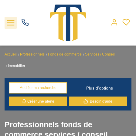
Accueil
Professionnels
Fonds de commerce
Services / Conseil
Nos biens
Immobilier
Locations
Plus d'options
Modifier ma recherche
Gestion
Créer une alerte
Besoin d'aide
Nos agences
Professionnels fonds de
Estimation
commerce services / conseil