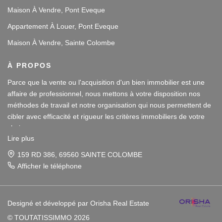
Maison À Vendre, Pont Eveque
Appartement À Louer, Pont Eveque
Maison À Vendre, Sainte Colombe
À PROPOS
Parce que la vente ou l'acquisition d'un bien immobilier est une
affaire de professionnel, nous mettons à votre disposition nos
méthodes de travail et notre organisation qui nous permettent de
cibler avec efficacité et rigueur les critères immobiliers de votre
choix.
Lire plus
Notre disponibilité et notre écoute au sein de nos agences
159 RD 386, 69560 SAINTE COLOMBE
immobilières à Vienne et Sainte Colombe les Vienne, au Sud de
Afficher le téléphone
Lyon, nous amènent à vous conseiller dans une démarche simple
et agréable afin que votre investissement reste un plaisir.
Designé et développé par Orisha Real Estate
Notre dynamisme et notre sérieux nous imposent pour votre plus
© TOUTATISSIMMO 2026
grand confort une sélection de biens immobiliers dans le 38 et le