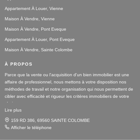
Appartement À Louer, Vienne
Maison À Vendre, Vienne
Maison À Vendre, Pont Eveque
Appartement À Louer, Pont Eveque
Maison À Vendre, Sainte Colombe
À PROPOS
Parce que la vente ou l'acquisition d'un bien immobilier est une
affaire de professionnel, nous mettons à votre disposition nos
méthodes de travail et notre organisation qui nous permettent de
cibler avec efficacité et rigueur les critères immobiliers de votre
choix.
Lire plus
Notre disponibilité et notre écoute au sein de nos agences
159 RD 386, 69560 SAINTE COLOMBE
immobilières à Vienne et Sainte Colombe les Vienne, au Sud de
Afficher le téléphone
Lyon, nous amènent à vous conseiller dans une démarche simple
et agréable afin que votre investissement reste un plaisir.