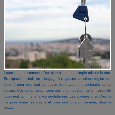
Contact
Accès clients
Louer un appartement, c'est bien plus qu'un simple toit sur la tête.
En signant un bail, on s'engage à respecter certaines règles, qui
sont là pour que tout se passe bien avec le propriétaire et les
voisins. Ces obligations, fixées par la loi, touchent à l'entretien du
logement comme à la vie quotidienne. Les comprendre, c'est la
clé pour éviter les soucis et vivre une location sereine, dans la
durée.