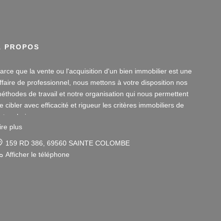
À PROPOS
arce que la vente ou l'acquisition d'un bien immobilier est une
ffaire de professionnel, nous mettons à votre disposition nos
éthodes de travail et notre organisation qui nous permettent
e cibler avec efficacité et rigueur les critères immobiliers de
otre choix.
ire plus
otre disponibilité et notre écoute au sein de nos agences
159 RD 386, 69560 SAINTE COLOMBE
mmobilières à Vienne et Sainte Colombe les Vienne, au Sud de
Afficher le téléphone
yon, nous amènent à vous conseiller dans une démarche
imple et agréable afin que votre investissement reste un
laisir.
otre dynamisme et notre sérieux nous imposent pour votre
lus grand confort une sélection de biens immobiliers dans le