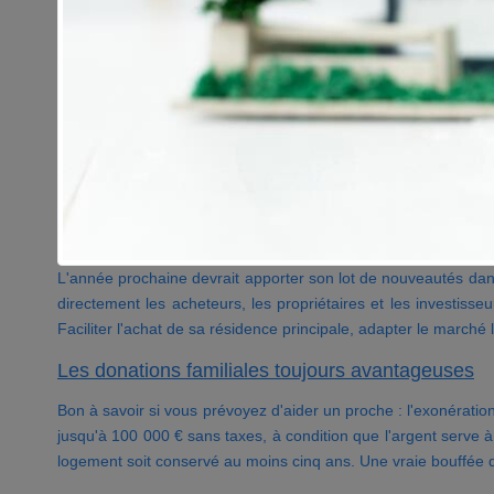
L'année prochaine devrait apporter son lot de nouveautés dans 
directement les acheteurs, les propriétaires et les investisseu
Faciliter l'achat de sa résidence principale, adapter le marché
Les donations familiales toujours avantageuses
Bon à savoir si vous prévoyez d'aider un proche : l'exonérati
jusqu'à 100 000 € sans taxes, à condition que l'argent serve à
logement soit conservé au moins cinq ans. Une vraie bouffée d