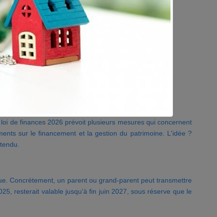
e loi de finances 2026 prévoit plusieurs mesures qui concernent
tements sur le financement et la gestion du patrimoine. L'idée ?
 tendu.
enue. Concrètement, un parent ou grand-parent peut transmettre
5, resterait valable jusqu'à fin juin 2027, sous réserve que le