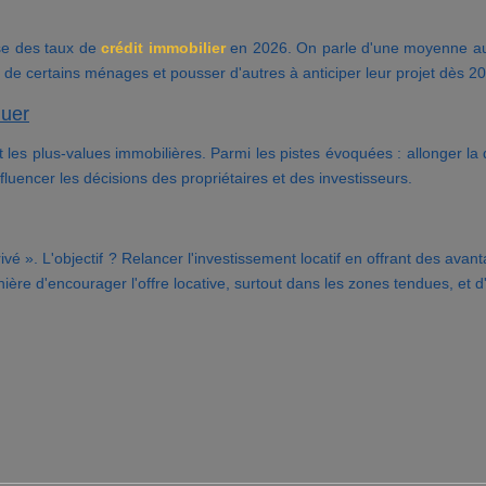
sse des taux de
crédit immobilier
en 2026. On parle d'une moyenne auto
 de certains ménages et pousser d'autres à anticiper leur projet dès 2
luer
 les plus-values immobilières. Parmi les pistes évoquées : allonger la
luencer les décisions des propriétaires et des investisseurs.
privé ». L'objectif ? Relancer l'investissement locatif en offrant des a
re d'encourager l'offre locative, surtout dans les zones tendues, et d'i