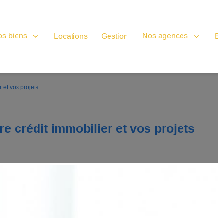
os biens
Nos agences
Locations
Gestion
 et vos projets
re crédit immobilier et vos projets