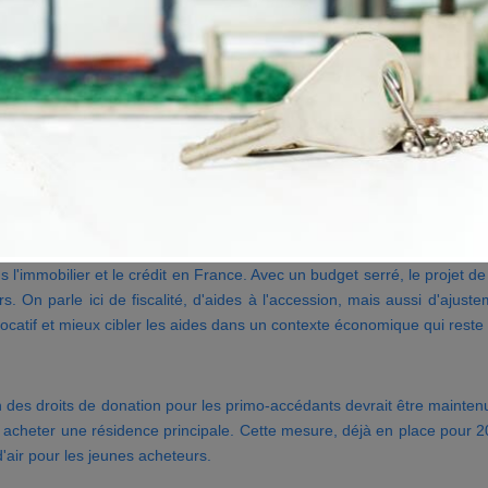
l'immobilier et le crédit en France. Avec un budget serré, le projet d
rs. On parle ici de fiscalité, d'aides à l'accession, mais aussi d'ajus
 locatif et mieux cibler les aides dans un contexte économique qui reste
on des droits de donation pour les primo-accédants devrait être maint
 acheter une résidence principale. Cette mesure, déjà en place pour 202
'air pour les jeunes acheteurs.