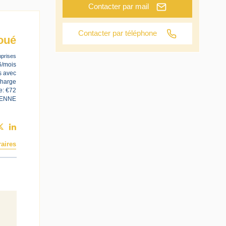
Contacter par mail
Contacter par téléphone
oué
prises
6/mois
s avec
charge
e: €72
IENNE
aires