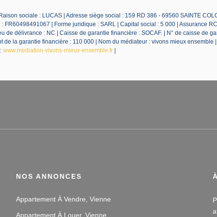
 Raison sociale : LUCAS | Adresse siège social : 159 RD 386 - 69560 SAINTE CO
 FR60498491067 | Forme juridique : SARL | Capital social : 5 000 | Assurance RC
 de délivrance : NC | Caisse de garantie financière : SOCAF. | N° de caisse de ga
de la garantie financière : 110 000 | Nom du médiateur : vivons mieux ensemble 
 :
www.mediation-vivons-mieux-ensemble.fr
|
NOS ANNONCES
Appartement À Vendre, Vienne
P
a
Appartement À Louer, Vienne