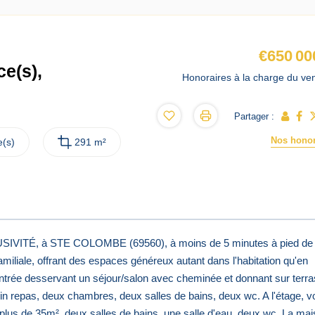
€650 00
e(s),
Honoraires à la charge du ve
Partager :
Nos honor
(s)
291 m²
VITÉ, à STE COLOMBE (69560), à moins de 5 minutes à pied de 
iliale, offrant des espaces généreux autant dans l'habitation qu'en
 entrée desservant un séjour/salon avec cheminée et donnant sur terr
n repas, deux chambres, deux salles de bains, deux wc. A l'étage, v
plus de 35m², deux salles de bains, une salle d'eau, deux wc. La ma