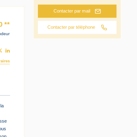
Contacter par mail
0
**
Contacter par téléphone
ndeur
aires
la
asse
ous
ison