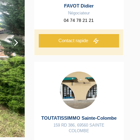
FAVOT Didier
Négociateur
04 74 78 21 21
Contact rapide
TOUTATISSIMMO Sainte-Colombe
159 RD 386
,
69560
SAINTE
COLOMBE