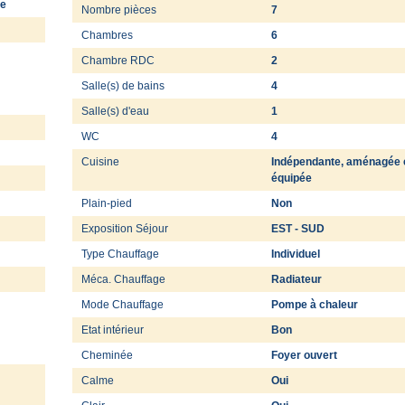
ge
Nombre pièces
7
Chambres
6
Chambre RDC
2
Salle(s) de bains
4
Salle(s) d'eau
1
WC
4
Cuisine
Indépendante, aménagée 
équipée
Plain-pied
Non
Exposition Séjour
EST - SUD
Type Chauffage
Individuel
Méca. Chauffage
Radiateur
Mode Chauffage
Pompe à chaleur
Etat intérieur
Bon
Cheminée
Foyer ouvert
Calme
Oui