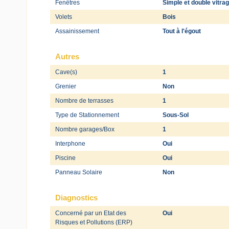
Fenêtres
Simple et double vitra
Volets
Bois
Assainissement
Tout à l'égout
Autres
Cave(s)
1
Grenier
Non
Nombre de terrasses
1
Type de Stationnement
Sous-Sol
Nombre garages/Box
1
Interphone
Oui
Piscine
Oui
Panneau Solaire
Non
Diagnostics
Concerné par un Etat des
Oui
Risques et Pollutions (ERP)