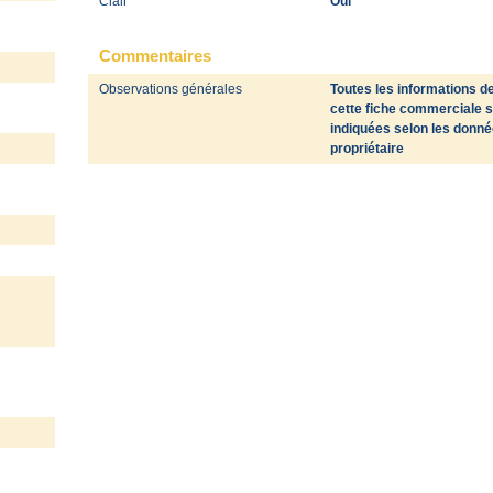
Clair
Oui
Commentaires
Observations générales
Toutes les informations d
cette fiche commerciale 
indiquées selon les donn
propriétaire