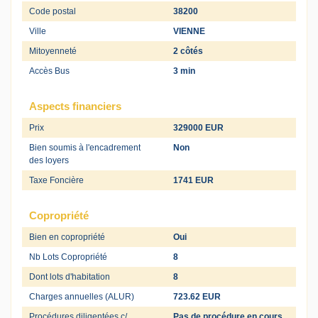
Code postal
38200
Ville
VIENNE
Mitoyenneté
2 côtés
Accès Bus
3 min
Aspects financiers
Prix
329000 EUR
Bien soumis à l'encadrement
Non
des loyers
Taxe Foncière
1741 EUR
Copropriété
Bien en copropriété
Oui
Nb Lots Copropriété
8
Dont lots d'habitation
8
Charges annuelles (ALUR)
723.62 EUR
Procédures diligentées c/
Pas de procédure en cours