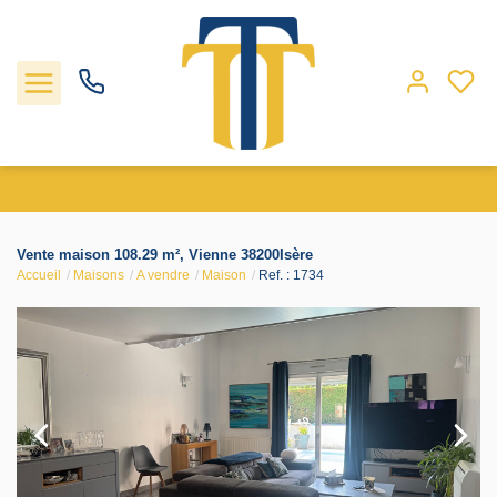
Nos biens
Vente maison 108.29 m², Vienne 38200Isère
Accueil
Maisons
A vendre
Maison
Ref. : 1734
Locations
Gestion
Nos agences
Estimation