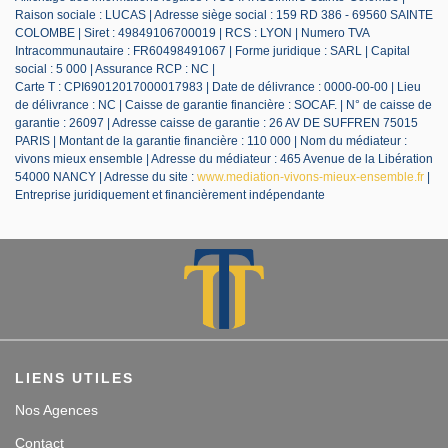
Raison sociale : LUCAS | Adresse siège social : 159 RD 386 - 69560 SAINTE
COLOMBE | Siret : 49849106700019 | RCS : LYON | Numero TVA
Intracommunautaire : FR60498491067 | Forme juridique : SARL | Capital
social : 5 000 | Assurance RCP : NC |
Carte T : CPI69012017000017983 | Date de délivrance : 0000-00-00 | Lieu
de délivrance : NC | Caisse de garantie financière : SOCAF. | N° de caisse de
garantie : 26097 | Adresse caisse de garantie : 26 AV DE SUFFREN 75015
PARIS | Montant de la garantie financière : 110 000 | Nom du médiateur :
vivons mieux ensemble | Adresse du médiateur : 465 Avenue de la Libération
54000 NANCY | Adresse du site :
www.mediation-vivons-mieux-ensemble.fr
|
Entreprise juridiquement et financièrement indépendante
LIENS UTILES
Nos Agences
Contact