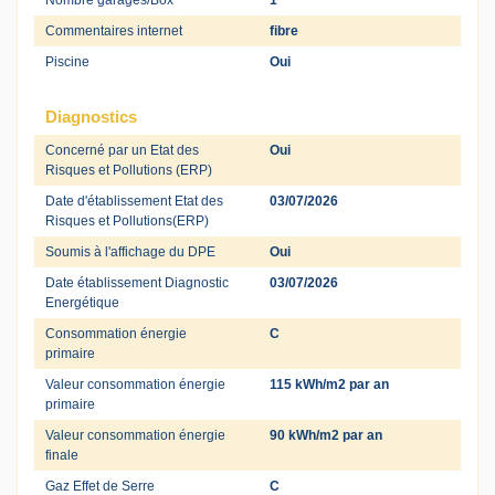
Nombre garages/Box
1
Commentaires internet
fibre
Piscine
Oui
Diagnostics
Concerné par un Etat des
Oui
Risques et Pollutions (ERP)
Date d'établissement Etat des
03/07/2026
Risques et Pollutions(ERP)
Soumis à l'affichage du DPE
Oui
Date établissement Diagnostic
03/07/2026
Energétique
Consommation énergie
C
primaire
Valeur consommation énergie
115 kWh/m2 par an
primaire
Valeur consommation énergie
90 kWh/m2 par an
finale
Gaz Effet de Serre
C