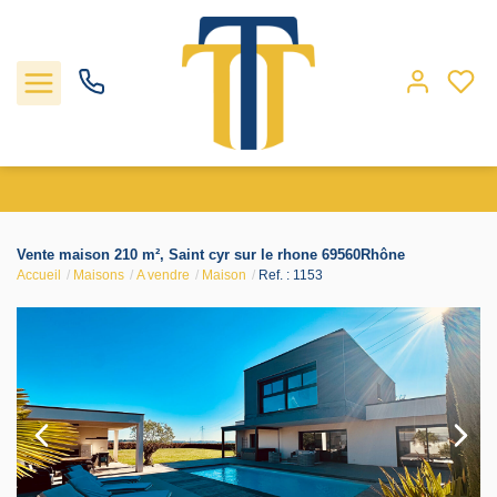
Nos biens
Vente maison 210 m², Saint cyr sur le rhone 69560Rhône
Accueil
Maisons
A vendre
Maison
Ref. : 1153
Locations
Gestion
Nos agences
Estimation