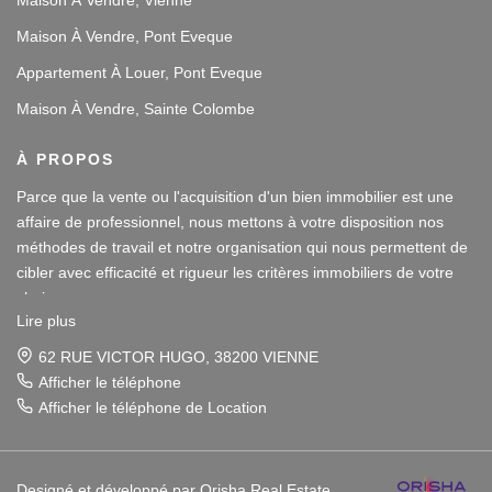
Maison À Vendre, Vienne
Maison À Vendre, Pont Eveque
Appartement À Louer, Pont Eveque
Maison À Vendre, Sainte Colombe
À PROPOS
Parce que la vente ou l'acquisition d'un bien immobilier est une
affaire de professionnel, nous mettons à votre disposition nos
méthodes de travail et notre organisation qui nous permettent de
cibler avec efficacité et rigueur les critères immobiliers de votre
choix.
Lire plus
Notre disponibilité et notre écoute au sein de nos agences
62 RUE VICTOR HUGO, 38200 VIENNE
immobilières à Vienne et Sainte Colombe les Vienne, au Sud de
Afficher le téléphone
Lyon, nous amènent à vous conseiller dans une démarche simple
Afficher le téléphone de Location
et agréable afin que votre investissement reste un plaisir.
Notre dynamisme et notre sérieux nous imposent pour votre plus
Designé et développé par Orisha Real Estate