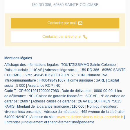
159 RD 386
,
69560
SAINTE COLOMBE
Contacter par mail
Contacter par téléphone
Mentions légales
Affichage des informations légales : TOUTATISSIMMO Sainte-Colombe |
Raison sociale : LUCAS | Adresse siège social : 159 RD 386 - 69560 SAINTE
COLOMBE | Siret : 49849106700019 | RCS : LYON | Numero TVA
Intracommunautaire : FR60498491067 | Forme juridique : SARL | Capital
social : 5 000 | Assurance RCP : NC |
Carte T : CPI69012017000017983 | Date de délivrance : 0000-00-00 | Lieu
de délivrance : NC | Caisse de garantie financière : SOCAF. | N° de caisse de
garantie : 26097 | Adresse caisse de garantie : 26 AV DE SUFFREN 75015
PARIS | Montant de la garantie financière : 110 000 | Nom du médiateur :
vivons mieux ensemble | Adresse du médiateur : 465 Avenue de la Libération
54000 NANCY | Adresse du site :
www.mediation-vivons-mieux-ensemble.fr
|
Entreprise juridiquement et financièrement indépendante