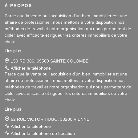
À PROPOS
Parce que la vente ou l'acquisition d'un bien immobilier est une
affaire de professionnel, nous mettons à votre disposition nos
méthodes de travail et notre organisation qui nous permettent de
cibler avec efficacité et rigueur les critères immobiliers de votre
choix.
Lire plus
Notre disponibilité et notre écoute au sein de nos agences
immobilières à Vienne et Sainte Colombe les Vienne, au Sud de
159 RD 386, 69560 SAINTE COLOMBE
Lyon, nous amènent à vous conseiller dans une démarche simple
Afficher le téléphone
et agréable afin que votre investissement reste un plaisir.
Parce que la vente ou l'acquisition d'un bien immobilier est une
affaire de professionnel, nous mettons à votre disposition nos
Notre dynamisme et notre sérieux nous imposent pour votre plus
méthodes de travail et notre organisation qui nous permettent de
grand confort une sélection de biens immobiliers dans le 38 et le
cibler avec efficacité et rigueur les critères immobiliers de votre
69 correspondant à vos attentes.
choix.
Lire plus
Pour vous Vendeurs, la publicité de votre bien immobilier ainsi
Notre disponibilité et notre écoute au sein de nos agences
que son estimation sont gratuites.
immobilières à Vienne et Sainte Colombe les Vienne, au Sud de
62 RUE VICTOR HUGO, 38200 VIENNE
Lyon, nous amènent à vous conseiller dans une démarche simple
Afficher le téléphone
Pour vous Acquéreurs, notre connaissance du secteur Rhône-
et agréable afin que votre investissement reste un plaisir.
Afficher le téléphone de Location