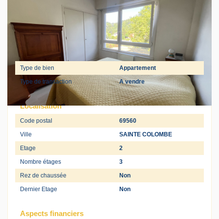
Général
Type de bien
Appartement
Type de transaction
A vendre
Localisation
Code postal
69560
Ville
SAINTE COLOMBE
Etage
2
Nombre étages
3
Rez de chaussée
Non
Dernier Etage
Non
Aspects financiers