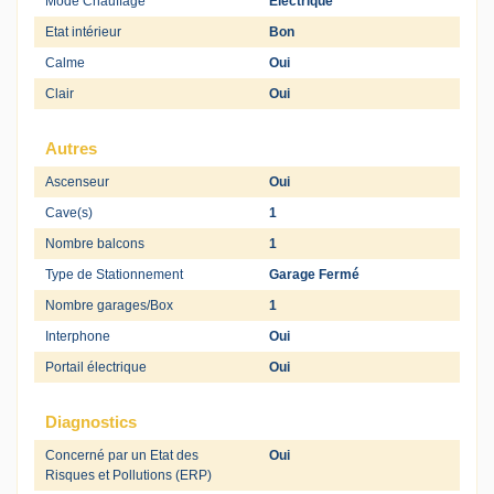
Mode Chauffage
Electrique
Etat intérieur
Bon
Calme
Oui
Clair
Oui
Autres
Ascenseur
Oui
Cave(s)
1
Nombre balcons
1
Type de Stationnement
Garage Fermé
Nombre garages/Box
1
Interphone
Oui
Portail électrique
Oui
Diagnostics
Concerné par un Etat des
Oui
Risques et Pollutions (ERP)