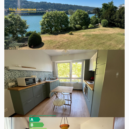
Nos honoraires
RARE à STE COLOMBE (69560), secteur prisé! Vue sur
le Rhône! Coup de coeur assuré pour ce bien immobilier
avec garage et cave, présenté par votre agence
TOUTATISSIMMO. Cet appartement, situé au 2ème étage
d'une résidence avec ascenseur, vous accueille par un hall
d'entrée avec placard, desservant un grand séjour/salon
donnant sur balcon, une cuisine aménagée équipée, ainsi
que deux chambres, une salle de bains, wc indépendant.
Nombreux rangements. Proche du centre de STE
COLOMBE et de la passerelle menant à VIENNE (38200).
A découvrir sans attendre!
Diagnostics énergétiques