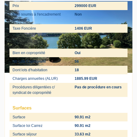
Prix
299000 EUR
Bien soumis à l'encadrement
Non
des loyers
Taxe Foncière
1406 EUR
Copropriété
Bien en copropriété
Oui
Nb Lots Copropriété
56
Dont lots d'habitation
18
Charges annuelles (ALUR)
1885.99 EUR
Procédures diligentées c/
Pas de procédure en cours
syndicat de copropriété
Surfaces
Surface
90.91 m2
Surface loi Carrez
90.91 m2
Surface séjour
33.63 m2