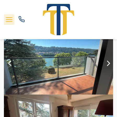
Vente appartement 90.91 m², Sainte colombe 69560Rhône
Accueil
Appartements
A vendre
3 pièces
Ref. : 1725
Nos biens
Locations
Gestion
Nos agences
Estimation