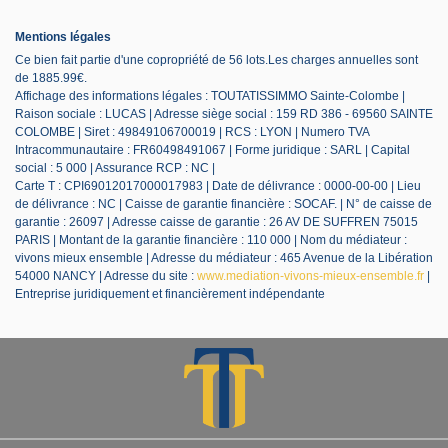
Mentions légales
Ce bien fait partie d'une copropriété de 56 lots.Les charges annuelles sont
de 1885.99€.
Affichage des informations légales : TOUTATISSIMMO Sainte-Colombe |
Raison sociale : LUCAS | Adresse siège social : 159 RD 386 - 69560 SAINTE
COLOMBE | Siret : 49849106700019 | RCS : LYON | Numero TVA
Intracommunautaire : FR60498491067 | Forme juridique : SARL | Capital
social : 5 000 | Assurance RCP : NC |
Carte T : CPI69012017000017983 | Date de délivrance : 0000-00-00 | Lieu
de délivrance : NC | Caisse de garantie financière : SOCAF. | N° de caisse de
garantie : 26097 | Adresse caisse de garantie : 26 AV DE SUFFREN 75015
PARIS | Montant de la garantie financière : 110 000 | Nom du médiateur :
vivons mieux ensemble | Adresse du médiateur : 465 Avenue de la Libération
54000 NANCY | Adresse du site :
www.mediation-vivons-mieux-ensemble.fr
|
Entreprise juridiquement et financièrement indépendante