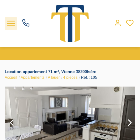
Nos biens
Location appartement 71 m², Vienne 38200Isère
Accueil
Appartements
A louer
4 pièces
Ref. : 105
Locations
Gestion
Nos agences
Estimation