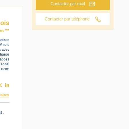
Contacter par mail
Contacter par téléphone
ois
s **
prises
5/mois
s avec
charge
at des
: €590
: 62m²
aires
s.