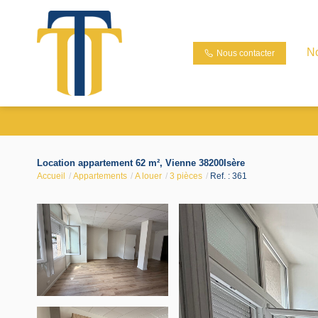
N
Nous contacter
Location appartement 62 m², Vienne 38200Isère
Accueil
Appartements
A louer
3 pièces
Ref. : 361