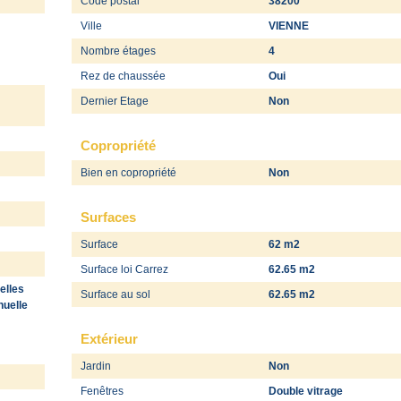
Code postal
38200
Ville
VIENNE
Nombre étages
4
Rez de chaussée
Oui
Dernier Etage
Non
Copropriété
Bien en copropriété
Non
Surfaces
Surface
62 m2
Surface loi Carrez
62.65 m2
elles
Surface au sol
62.65 m2
nuelle
Extérieur
Jardin
Non
Fenêtres
Double vitrage