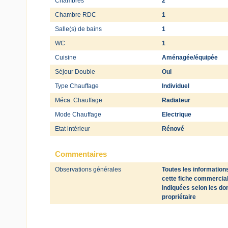
Chambres
2
Chambre RDC
1
Salle(s) de bains
1
WC
1
Cuisine
Aménagée/équipée
Séjour Double
Oui
Type Chauffage
Individuel
Méca. Chauffage
Radiateur
Mode Chauffage
Electrique
Etat intérieur
Rénové
Commentaires
Observations générales
Toutes les information
cette fiche commercia
indiquées selon les d
propriétaire