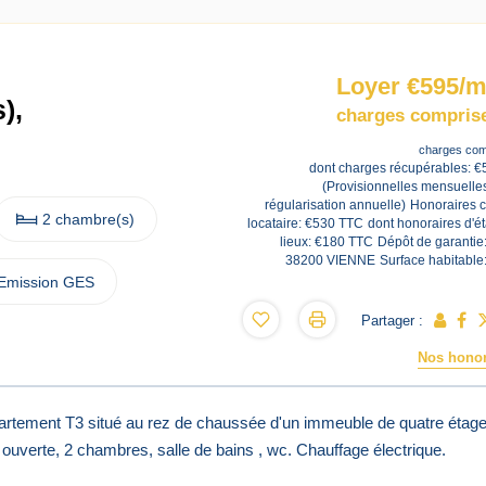
Loyer €595/m
),
charges comprise
charges com
dont charges récupérables: €
(Provisionnelles mensuelle
régularisation annuelle)
Honoraires 
2 chambre(s)
locataire: €530 TTC
dont honoraires d'ét
lieux: €180 TTC
Dépôt de garantie
38200 VIENNE
Surface habitable
Emission GES
Partager :
Nos honor
artement T3 situé au rez de chaussée d'un immeuble de quatre étage
uverte, 2 chambres, salle de bains , wc. Chauffage électrique.