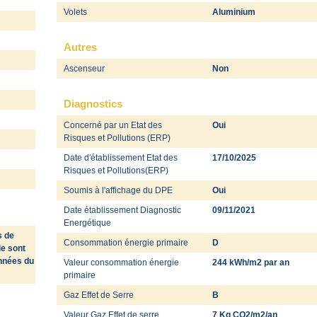
Volets
Aluminium
Autres
Ascenseur
Non
Diagnostics
Concerné par un Etat des
Oui
Risques et Pollutions (ERP)
Date d'établissement Etat des
17/10/2025
Risques et Pollutions(ERP)
Soumis à l'affichage du DPE
Oui
Date établissement Diagnostic
09/11/2021
Energétique
s de
Consommation énergie primaire
D
le sont
onnées du
Valeur consommation énergie
244 kWh/m2 par an
primaire
Gaz Effet de Serre
B
Valeur Gaz Effet de serre
7 Kg CO2/m2/an