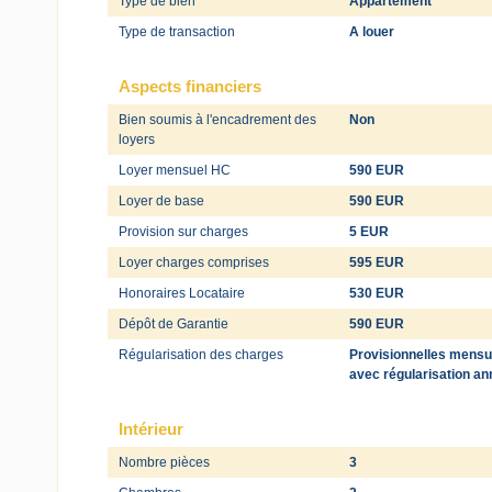
Type de bien
Appartement
Type de transaction
A louer
Aspects financiers
Bien soumis à l'encadrement des
Non
loyers
Loyer mensuel HC
590 EUR
Loyer de base
590 EUR
Provision sur charges
5 EUR
Loyer charges comprises
595 EUR
Honoraires Locataire
530 EUR
Dépôt de Garantie
590 EUR
Régularisation des charges
Provisionnelles mensu
avec régularisation an
Intérieur
Nombre pièces
3