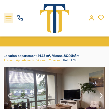
Nos biens
Location appartement 44.67 m², Vienne 38200Isère
Accueil
Appartements
A louer
2 pièces
Ref. : 1708
Locations
Gestion
Nos agences
Estimation