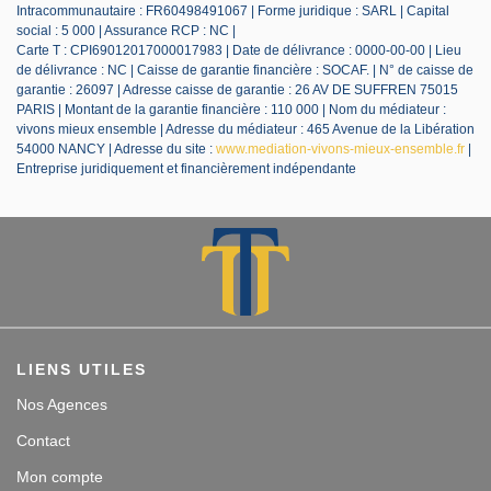
Intracommunautaire : FR60498491067 | Forme juridique : SARL | Capital
social : 5 000 | Assurance RCP : NC |
Carte T : CPI69012017000017983 | Date de délivrance : 0000-00-00 | Lieu
de délivrance : NC | Caisse de garantie financière : SOCAF. | N° de caisse de
garantie : 26097 | Adresse caisse de garantie : 26 AV DE SUFFREN 75015
PARIS | Montant de la garantie financière : 110 000 | Nom du médiateur :
vivons mieux ensemble | Adresse du médiateur : 465 Avenue de la Libération
54000 NANCY | Adresse du site :
www.mediation-vivons-mieux-ensemble.fr
|
Entreprise juridiquement et financièrement indépendante
LIENS UTILES
Nos Agences
Contact
Mon compte