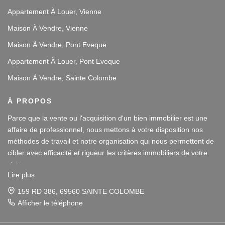
Appartement À Louer, Vienne
Maison À Vendre, Vienne
Maison À Vendre, Pont Eveque
Appartement À Louer, Pont Eveque
Maison À Vendre, Sainte Colombe
À PROPOS
Parce que la vente ou l'acquisition d'un bien immobilier est une
affaire de professionnel, nous mettons à votre disposition nos
méthodes de travail et notre organisation qui nous permettent de
cibler avec efficacité et rigueur les critères immobiliers de votre
choix.
Lire plus
Notre disponibilité et notre écoute au sein de nos agences
159 RD 386, 69560 SAINTE COLOMBE
immobilières à Vienne et Sainte Colombe les Vienne, au Sud de
Afficher le téléphone
Lyon, nous amènent à vous conseiller dans une démarche simple
Parce que la vente ou l'acquisition d'un bien immobilier est une
et agréable afin que votre investissement reste un plaisir.
affaire de professionnel, nous mettons à votre disposition nos