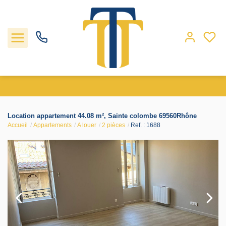
Nos biens
Location appartement 44.08 m², Sainte colombe 69560Rhône
Accueil
Appartements
A louer
2 pièces
Ref. : 1688
Locations
Gestion
Nos agences
Estimation