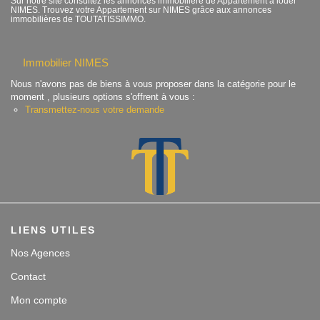
Sur notre site consultez les annonces immobilière de Appartement à louer
NIMES. Trouvez votre Appartement sur NIMES grâce aux annonces
Contact
immobilières de TOUTATISSIMMO.
Accès clients
Immobilier NIMES
Nous n'avons pas de biens à vous proposer dans la catégorie pour le
moment , plusieurs options s'offrent à vous :
Transmettez-nous votre demande
LIENS UTILES
Nos Agences
Contact
Mon compte