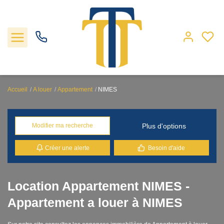
Accueil
A louer
Appartement
NIMES
Nos biens
Plus d'options
Modifier ma recherche
Locations
Créer une alerte
Besoin d'aide
Gestion
Nos agences
Location Appartement NIMES -
Appartement a louer à NIMES
Estimation