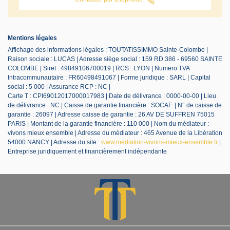
Mentions légales
Affichage des informations légales : TOUTATISSIMMO Sainte-Colombe |
Raison sociale : LUCAS | Adresse siège social : 159 RD 386 - 69560 SAINTE
COLOMBE | Siret : 49849106700019 | RCS : LYON | Numero TVA
Intracommunautaire : FR60498491067 | Forme juridique : SARL | Capital
social : 5 000 | Assurance RCP : NC |
Carte T : CPI69012017000017983 | Date de délivrance : 0000-00-00 | Lieu
de délivrance : NC | Caisse de garantie financière : SOCAF. | N° de caisse de
garantie : 26097 | Adresse caisse de garantie : 26 AV DE SUFFREN 75015
PARIS | Montant de la garantie financière : 110 000 | Nom du médiateur :
vivons mieux ensemble | Adresse du médiateur : 465 Avenue de la Libération
54000 NANCY | Adresse du site :
www.mediation-vivons-mieux-ensemble.fr
|
Entreprise juridiquement et financièrement indépendante