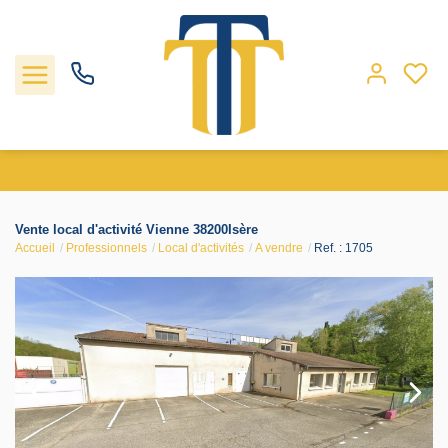
Nos biens
Vente local d'activité Vienne 38200Isère
Accueil
Professionnels
Local d'activités
A vendre
Ref. : 1705
Locations
Gestion
Nos agences
Estimation