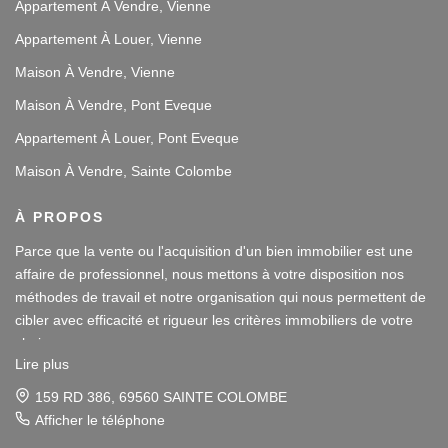
Appartement À Vendre, Vienne
Appartement À Louer, Vienne
Maison À Vendre, Vienne
Maison À Vendre, Pont Eveque
Appartement À Louer, Pont Eveque
Maison À Vendre, Sainte Colombe
À PROPOS
Parce que la vente ou l'acquisition d'un bien immobilier est une
affaire de professionnel, nous mettons à votre disposition nos
méthodes de travail et notre organisation qui nous permettent de
cibler avec efficacité et rigueur les critères immobiliers de votre
choix.
Lire plus
Notre disponibilité et notre écoute au sein de nos agences
159 RD 386, 69560 SAINTE COLOMBE
immobilières à Vienne et Sainte Colombe les Vienne, au Sud de
Afficher le téléphone
Lyon, nous amènent à vous conseiller dans une démarche simple
Parce que la vente ou l'acquisition d'un bien immobilier est une