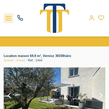
Nos biens
Location maison 69.8 m², Vernioz 38150Isère
Accueil
A louer
Ref. : 1444
Locations
Gestion
Nos agences
Estimation