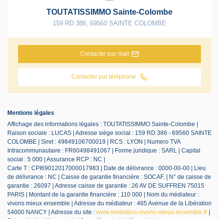
TOUTATISSIMMO Sainte-Colombe
159 RD 386
,
69560
SAINTE COLOMBE
Contacter par mail
Contacter par téléphone
Mentions légales
Affichage des informations légales : TOUTATISSIMMO Sainte-Colombe |
Raison sociale : LUCAS | Adresse siège social : 159 RD 386 - 69560 SAINTE
COLOMBE | Siret : 49849106700019 | RCS : LYON | Numero TVA
Intracommunautaire : FR60498491067 | Forme juridique : SARL | Capital
social : 5 000 | Assurance RCP : NC |
Carte T : CPI69012017000017983 | Date de délivrance : 0000-00-00 | Lieu
de délivrance : NC | Caisse de garantie financière : SOCAF. | N° de caisse de
garantie : 26097 | Adresse caisse de garantie : 26 AV DE SUFFREN 75015
PARIS | Montant de la garantie financière : 110 000 | Nom du médiateur :
vivons mieux ensemble | Adresse du médiateur : 465 Avenue de la Libération
54000 NANCY | Adresse du site :
www.mediation-vivons-mieux-ensemble.fr
|