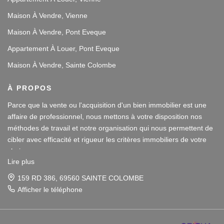
Maison À Vendre, Vienne
Maison À Vendre, Pont Eveque
Appartement À Louer, Pont Eveque
Maison À Vendre, Sainte Colombe
À PROPOS
Parce que la vente ou l'acquisition d'un bien immobilier est une
affaire de professionnel, nous mettons à votre disposition nos
méthodes de travail et notre organisation qui nous permettent de
cibler avec efficacité et rigueur les critères immobiliers de votre
choix.
Lire plus
Notre disponibilité et notre écoute au sein de nos agences
159 RD 386, 69560 SAINTE COLOMBE
immobilières à Vienne et Sainte Colombe les Vienne, au Sud de
Afficher le téléphone
Lyon, nous amènent à vous conseiller dans une démarche simple
Parce que la vente ou l'acquisition d'un bien immobilier est une
et agréable afin que votre investissement reste un plaisir.
affaire de professionnel, nous mettons à votre disposition nos
méthodes de travail et notre organisation qui nous permettent de