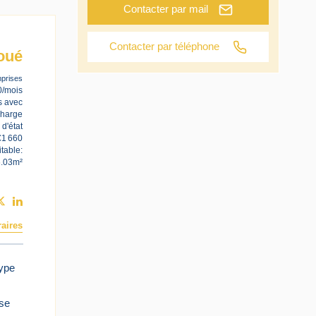
Contacter par mail
Contacter par téléphone
oué
prises
0/mois
s avec
charge
 d'état
€1 660
table:
6.03m²
aires
ype
sse