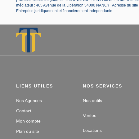
médiateur : 465 Avenue de la Libération 54000 NANCY | Adresse du site
Entreprise juridiquement et financièrement indépendante
LIENS UTILES
NOS SERVICES
Nos Agences
Nos outils
Contact
Ventes
Mon compte
Locations
Plan du site