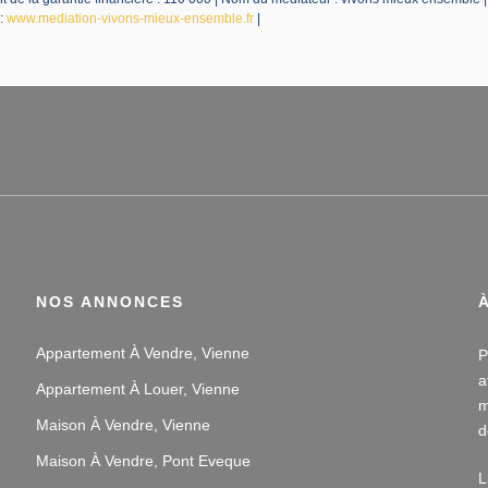
 :
www.mediation-vivons-mieux-ensemble.fr
|
NOS ANNONCES
Appartement À Vendre, Vienne
P
a
Appartement À Louer, Vienne
m
Maison À Vendre, Vienne
d
v
Maison À Vendre, Pont Eveque
L