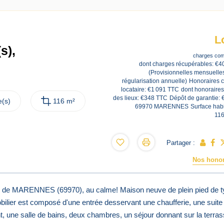
L
s),
charges com
dont charges récupérables: €4
(Provisionnelles mensuelle
régularisation annuelle)
Honoraires 
locataire: €1 091 TTC
dont honoraires
des lieux: €348 TTC
Dépôt de garantie: 
(s)
116 m²
69970 MARENNES
Surface habi
11
Partager :
Nos honor
 MARENNES (69970), au calme! Maison neuve de plein pied de t
bilier est composé d'une entrée desservant une chaufferie, une suite
t, une salle de bains, deux chambres, un séjour donnant sur la terra