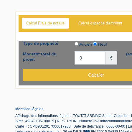
Calcul Frais de notaire
Calcul capacité d'emprunt
Mentions légales
Affichage des informations légales : TOUTATISSIMMO Sainte-Colombe |
Siret : 49849106700019 | RCS : LYON | Numero TVA Intracommunautaire :
Carte T : CPI69012017000017983 | Date de délivrance : 0000-00-00 | Lieu
| Adresse caisse de garantie : 26 AV DE SUFFREN 75015 PARIS | Montant 