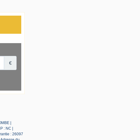
LOMBE |
P : NC |
rantie : 26097
| Adresse du