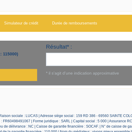
Simulateur de crédit
Durée de remboursements
 Raison sociale : LUCAS | Adresse siège social : 159 RD 386 - 69560 SAINTE CO
 FR60498491067 | Forme juridique : SARL | Capital social : 5 000 | Assurance RC
 de délivrance : NC | Caisse de garantie financière : SOCAF. | N° de caisse de ga
de la garantie financière : 110 000 | Nom du médiateur : vivons mieux ensemble 