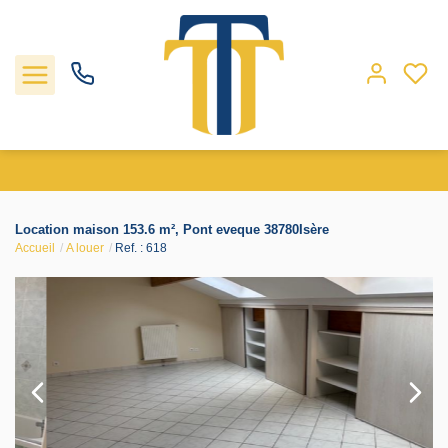
Nos biens
Location maison 153.6 m², Pont eveque 38780Isère
Accueil
A louer
Ref. : 618
Locations
Gestion
Nos agences
Estimation