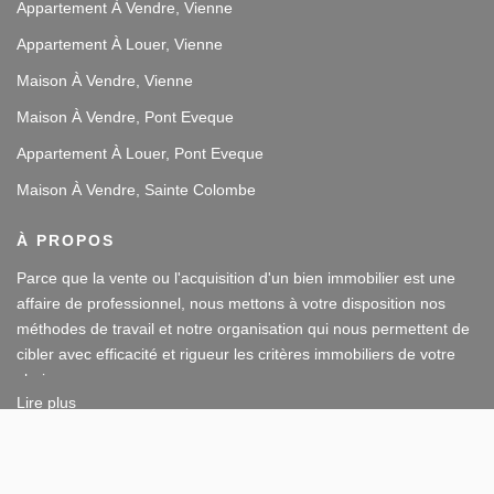
Appartement À Vendre, Vienne
Appartement À Louer, Vienne
Maison À Vendre, Vienne
Maison À Vendre, Pont Eveque
Appartement À Louer, Pont Eveque
Maison À Vendre, Sainte Colombe
À PROPOS
Parce que la vente ou l'acquisition d'un bien immobilier est une
affaire de professionnel, nous mettons à votre disposition nos
méthodes de travail et notre organisation qui nous permettent de
cibler avec efficacité et rigueur les critères immobiliers de votre
choix.
Lire plus
Notre disponibilité et notre écoute au sein de nos agences
62 RUE VICTOR HUGO, 38200 VIENNE
immobilières à Vienne et Sainte Colombe les Vienne, au Sud de
Afficher le téléphone
Lyon, nous amènent à vous conseiller dans une démarche simple
Afficher le téléphone de Location