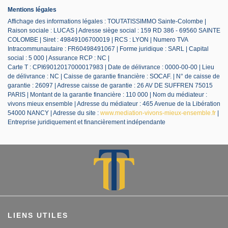
Mentions légales
Affichage des informations légales : TOUTATISSIMMO Sainte-Colombe |
Raison sociale : LUCAS | Adresse siège social : 159 RD 386 - 69560 SAINTE
COLOMBE | Siret : 49849106700019 | RCS : LYON | Numero TVA
Intracommunautaire : FR60498491067 | Forme juridique : SARL | Capital
social : 5 000 | Assurance RCP : NC |
Carte T : CPI69012017000017983 | Date de délivrance : 0000-00-00 | Lieu
de délivrance : NC | Caisse de garantie financière : SOCAF. | N° de caisse de
garantie : 26097 | Adresse caisse de garantie : 26 AV DE SUFFREN 75015
PARIS | Montant de la garantie financière : 110 000 | Nom du médiateur :
vivons mieux ensemble | Adresse du médiateur : 465 Avenue de la Libération
54000 NANCY | Adresse du site :
www.mediation-vivons-mieux-ensemble.fr
|
Entreprise juridiquement et financièrement indépendante
LIENS UTILES