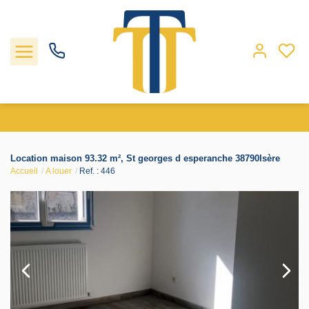
Nos biens
Location maison 93.32 m², St georges d esperanche 38790Isère
Accueil
A louer
Ref. : 446
Locations
Gestion
Nos agences
Estimation