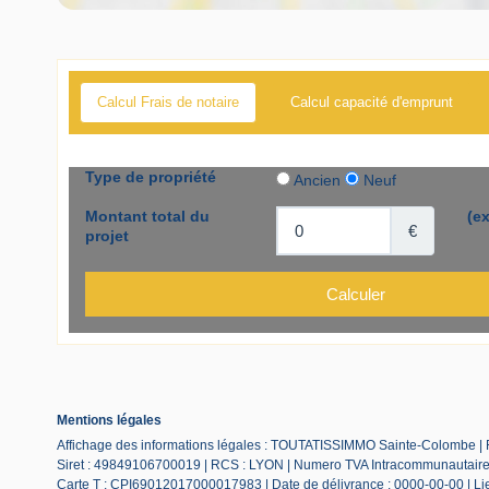
Calcul Frais de notaire
Calcul capacité d'emprunt
Mentions légales
Affichage des informations légales : TOUTATISSIMMO Sainte-Colombe |
Siret : 49849106700019 | RCS : LYON | Numero TVA Intracommunautaire :
Carte T : CPI69012017000017983 | Date de délivrance : 0000-00-00 | Lieu