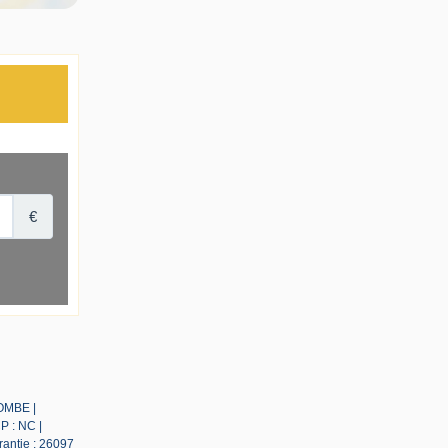
LOMBE |
P : NC |
rantie : 26097