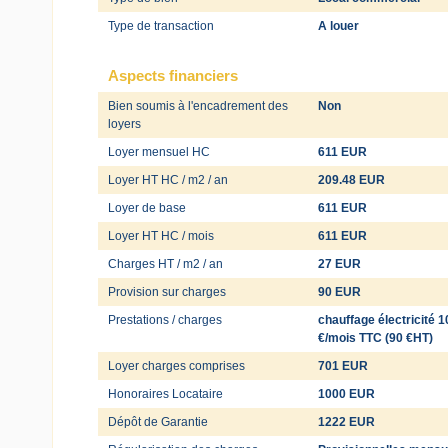
Type de transaction
A louer
Aspects financiers
Bien soumis à l'encadrement des
Non
loyers
Loyer mensuel HC
611 EUR
Loyer HT HC / m2 / an
209.48 EUR
Loyer de base
611 EUR
Loyer HT HC / mois
611 EUR
Charges HT / m2 / an
27 EUR
Provision sur charges
90 EUR
Prestations / charges
chauffage électricité 1
€/mois TTC (90 €HT)
Loyer charges comprises
701 EUR
Honoraires Locataire
1000 EUR
Dépôt de Garantie
1222 EUR