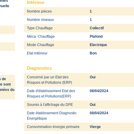
elles
Intérieur
nuelle
Nombre pièces
1
Nombre niveaux
1
Type Chauffage
Collectif
Méca. Chauffage
Plafond
Mode Chauffage
Electrique
Etat intérieur
Bon
Diagnostics
Concerné par un Etat des
Oui
s de
Risques et Pollutions (ERP)
le sont
onnées du
Date d'établissement Etat des
08/04/2024
Risques et Pollutions(ERP)
Soumis à l'affichage du DPE
Oui
Date établissement Diagnostic
08/04/2024
Energétique
Consommation énergie primaire
Vierge