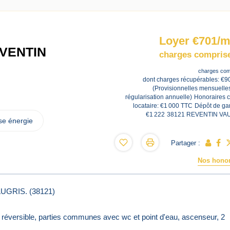
Loyer €701/m
VENTIN
charges comprise
charges com
dont charges récupérables: €9
(Provisionnelles mensuelle
régularisation annuelle)
Honoraires 
locataire: €1 000 TTC
Dépôt de gar
€1 222
38121 REVENTIN VA
se énergie
Partager :
Nos honor
UGRIS. (38121)
n réversible, parties communes avec wc et point d'eau, ascenseur, 2