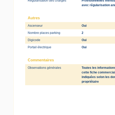
Régularisation des charges
Provisionnelles mensu
avec régularisation an
Autres
Ascenseur
Oui
Nombre places parking
2
Digicode
Oui
Portail électrique
Oui
Commentaires
Observations générales
Toutes les information
cette fiche commercia
indiquées selon les d
propriétaire