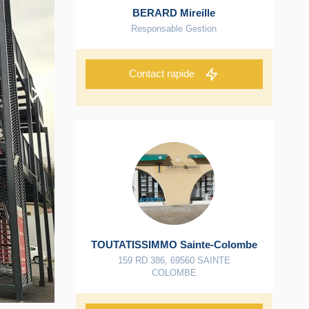
BERARD Mireille
Responsable Gestion
Contact rapide
TOUTATISSIMMO Sainte-Colombe
159 RD 386
,
69560
SAINTE
COLOMBE