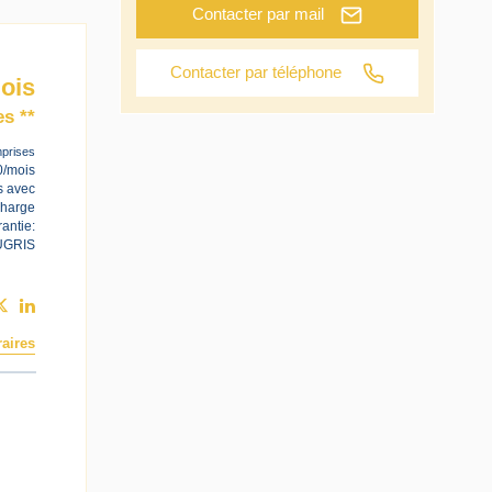
Contacter par mail
Contacter par téléphone
ois
s **
prises
0/mois
s avec
charge
antie:
UGRIS
aires