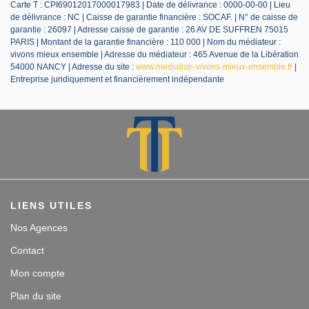
Carte T : CPI69012017000017983 | Date de délivrance : 0000-00-00 | Lieu
de délivrance : NC | Caisse de garantie financière : SOCAF. | N° de caisse de
garantie : 26097 | Adresse caisse de garantie : 26 AV DE SUFFREN 75015
PARIS | Montant de la garantie financière : 110 000 | Nom du médiateur :
vivons mieux ensemble | Adresse du médiateur : 465 Avenue de la Libération
54000 NANCY | Adresse du site :
www.mediation-vivons-mieux-ensemble.fr
|
Entreprise juridiquement et financièrement indépendante
LIENS UTILES
Nos Agences
Contact
Mon compte
Plan du site