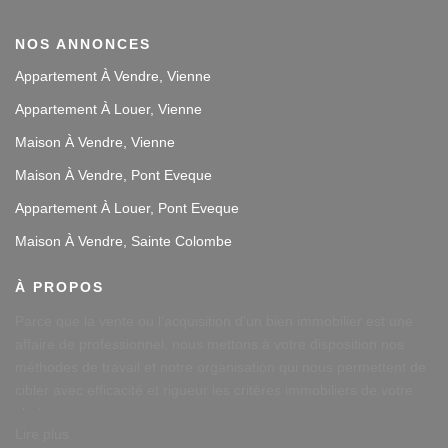
NOS ANNONCES
Appartement À Vendre, Vienne
Appartement À Louer, Vienne
Maison À Vendre, Vienne
Maison À Vendre, Pont Eveque
Appartement À Louer, Pont Eveque
Maison À Vendre, Sainte Colombe
À PROPOS
Parce que la vente ou l'acquisition d'un bien immobilier est une
affaire de professionnel, nous mettons à votre disposition nos
méthodes de travail et notre organisation qui nous permettent de
cibler avec efficacité et rigueur les critères immobiliers de votre
choix.
Lire plus