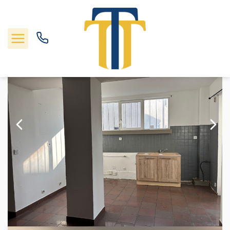
Location appartement 88.78 m², Saint romain en gal 69560Rhône
Accueil
4 pièces
Ref. : 1318
Nos biens
Locations
Gestion
Nos agences
Estimation