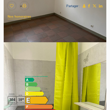
Partager :
Nos honoraires
Sur la commune de ST ROMAIN EN GAL (69560), limite
STE COLOMBE, proche commerces et commodités.
Appartement T3 bis au rez de chaussée. Ce bien
immobilier est composé d'une entrée sur séjour ouvert sur
la cuisine, deux chambres, un espace bureau, salle d'eau
et wc. Une terrasse. Chauffage électrique.
Diagnostics énergétiques