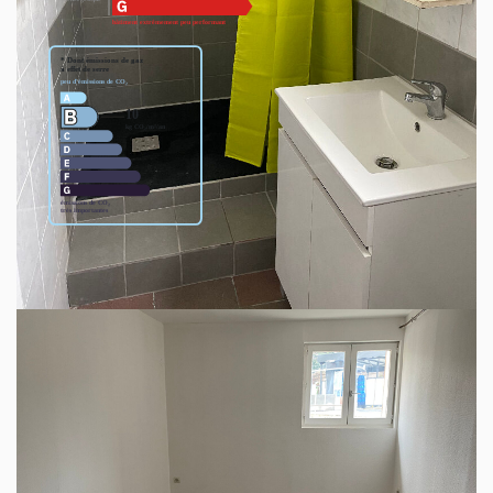
Montant estimé des dépenses annuelles d'énergie pour un
usage standard entre 2050€ et 2820€. Pour la date de
référence 01/01/2021.
Ce bien est soumis à un diagnostic ERP (État
des Risques et Pollutions). Pour en savoir plus,
rendez-vous sur
https://www.georisques.gouv.fr/