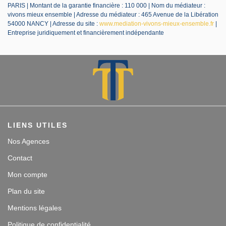
PARIS | Montant de la garantie financière : 110 000 | Nom du médiateur :
vivons mieux ensemble | Adresse du médiateur : 465 Avenue de la Libération
54000 NANCY | Adresse du site :
www.mediation-vivons-mieux-ensemble.fr
|
Entreprise juridiquement et financièrement indépendante
LIENS UTILES
Nos Agences
Contact
Mon compte
Plan du site
Mentions légales
Politique de confidentialité