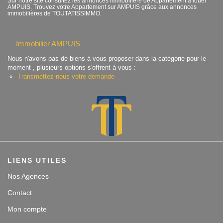
Sur notre site consultez les annonces immobilière de Appartement à louer
AMPUIS. Trouvez votre Appartement sur AMPUIS grâce aux annonces
Contact
immobilières de TOUTATISSIMMO.
Accès clients
Immobilier AMPUIS
Nous n'avons pas de biens à vous proposer dans la catégorie pour le
moment , plusieurs options s'offrent à vous :
Transmettez-nous votre demande
LIENS UTILES
Nos Agences
Contact
Mon compte