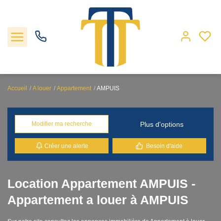
Accueil
A louer
Appartement
AMPUIS
Nos biens
Plus d'options
Modifier ma recherche
Locations
Créer une alerte
Besoin d'aide
Gestion
Nos agences
Location Appartement AMPUIS -
Appartement a louer à AMPUIS
Estimation