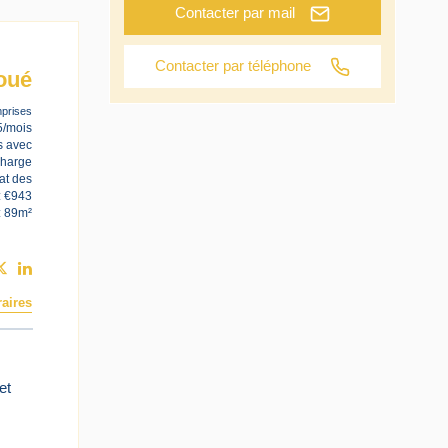
Contacter par mail
Contacter par téléphone
oué
prises
5/mois
s avec
charge
at des
: €943
: 89m²
aires
et