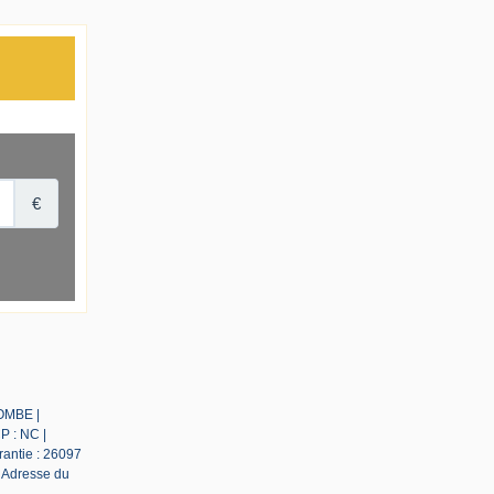
LOMBE |
P : NC |
rantie : 26097
| Adresse du