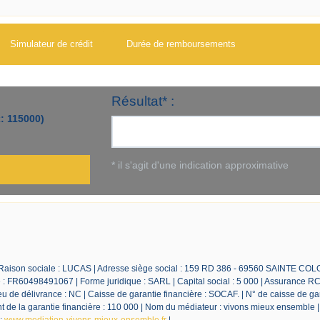
Simulateur de crédit
Durée de remboursements
 Raison sociale : LUCAS | Adresse siège social : 159 RD 386 - 69560 SAINTE CO
 FR60498491067 | Forme juridique : SARL | Capital social : 5 000 | Assurance RC
 de délivrance : NC | Caisse de garantie financière : SOCAF. | N° de caisse de ga
de la garantie financière : 110 000 | Nom du médiateur : vivons mieux ensemble 
 :
www.mediation-vivons-mieux-ensemble.fr
|