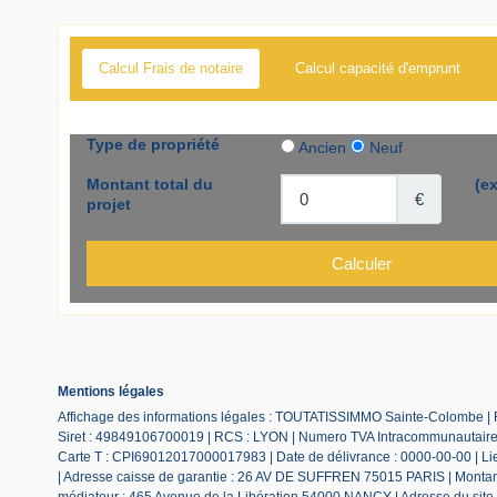
Calcul Frais de notaire
Calcul capacité d'emprunt
Mentions légales
Affichage des informations légales : TOUTATISSIMMO Sainte-Colombe |
Siret : 49849106700019 | RCS : LYON | Numero TVA Intracommunautaire :
Carte T : CPI69012017000017983 | Date de délivrance : 0000-00-00 | Lieu
| Adresse caisse de garantie : 26 AV DE SUFFREN 75015 PARIS | Montant 
médiateur : 465 Avenue de la Libération 54000 NANCY | Adresse du site