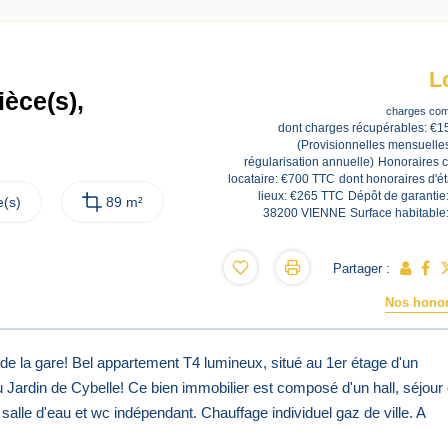
L
èce(s),
charges com
dont charges récupérables: €1
(Provisionnelles mensuelle
régularisation annuelle)
Honoraires 
locataire: €700 TTC
dont honoraires d'ét
lieux: €265 TTC
Dépôt de garantie
(s)
89 m²
38200 VIENNE
Surface habitable
Partager :
Nos honor
de la gare! Bel appartement T4 lumineux, situé au 1er étage d'un
Jardin de Cybelle! Ce bien immobilier est composé d'un hall, séjour 
salle d'eau et wc indépendant. Chauffage individuel gaz de ville. A