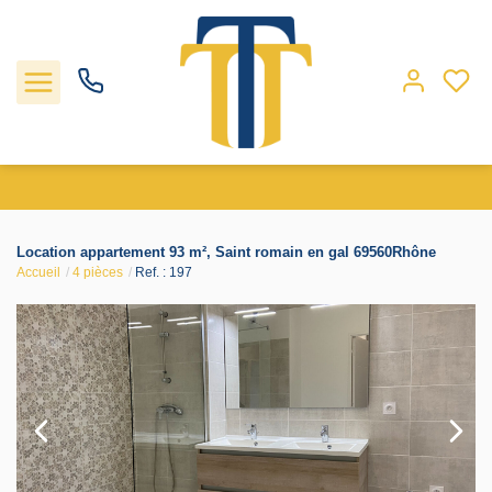
Nos biens
Location appartement 93 m², Saint romain en gal 69560Rhône
Accueil
4 pièces
Ref. : 197
Locations
Gestion
Nos agences
Estimation